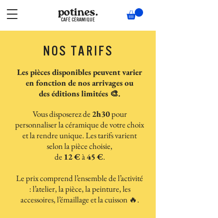
potines.
CAFÉ CÉRAMIQUE
NOS TARIFS
Les pièces disponibles peuvent varier
en fonction de nos arrivages ou
des éditions limitées 🎨.
Vous disposerez de
2h30
pour
personnaliser la céramique de votre choix
et la rendre unique. Les tarifs varient
selon la pièce choisie,
de
12
€
à
45
€
.
Le prix comprend l’ensemble de l’activité
: l’atelier, la pièce, la peinture, les
accessoires, l’émaillage et la cuisson 🔥.