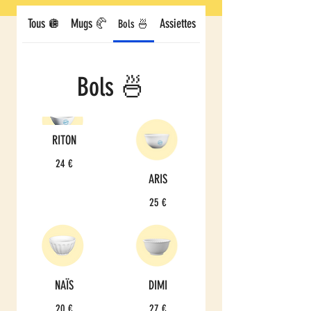
Tous 🪩
Mugs 🥐
Assiettes 🦞
Pichets 🍶
Bols 🍜
Bols 🍜
RITON
24 €
ARIS
25 €
NAÏS
DIMI
20 €
27 €