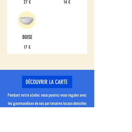
27 €
14 €
BOISE
17 €
DÉCOUVRIR LA CARTE
Pendant votre atelier, vous pourrez vous régaler avec
les gourmandises de nos partenaires locaux dénichés
avec amour : cookies, banana bread, cafés, thés, lattés,
et plein d’autres gourmandises à déguster chez
Potines !