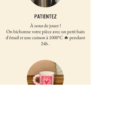
PATIENTEZ
À nous de jouer !
On bichonne votre pièce avec un petit bain
d'émail et une cuisson à 1000°C 🔥 pendant
24h .
RÉCUPÉREZ
Environ une semaine après, votre pièce est
prête, venez récupérer votre merveille chez